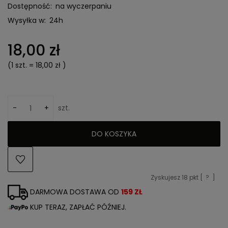
Dostępność:
na wyczerpaniu
Wysyłka w:
24h
18,00 zł
(1
szt.
=
18,00 zł
)
-
+
szt.
DO KOSZYKA
Zyskujesz
18
pkt [
?
]
DARMOWA DOSTAWA OD
159 ZŁ
KUP TERAZ, ZAPŁAĆ PÓŹNIEJ.