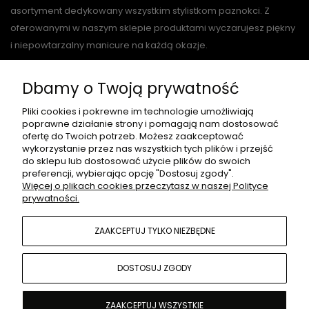
asortyment dedykowany wszystkim stylistkom paznokci. Z
oferowanymi w naszym sklepie produktami wyczarujesz piękny
i niepowtarzalny manicure na każdą okazje.
Dbamy o Twoją prywatność
O NAS
Pliki cookies i pokrewne im technologie umożliwiają
poprawne działanie strony i pomagają nam dostosować
ofertę do Twoich potrzeb. Możesz zaakceptować
wykorzystanie przez nas wszystkich tych plików i przejść
PŁATNOŚCI I DOSTAWA
do sklepu lub dostosować użycie plików do swoich
preferencji, wybierając opcję "Dostosuj zgody".
Więcej o plikach cookies przeczytasz w naszej Polityce
prywatności.
INFORMACJE
ZAAKCEPTUJ TYLKO NIEZBĘDNE
MOJE KONTO
DOSTOSUJ ZGODY
ZAAKCEPTUJ WSZYSTKIE