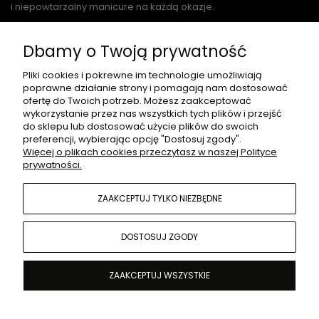
i niepowtarzalny manicure na każdą okazje.
Dbamy o Twoją prywatność
O NAS
Pliki cookies i pokrewne im technologie umożliwiają
poprawne działanie strony i pomagają nam dostosować
ofertę do Twoich potrzeb. Możesz zaakceptować
wykorzystanie przez nas wszystkich tych plików i przejść
do sklepu lub dostosować użycie plików do swoich
PŁATNOŚCI I DOSTAWA
preferencji, wybierając opcję "Dostosuj zgody".
Więcej o plikach cookies przeczytasz w naszej Polityce
prywatności.
INFORMACJE
ZAAKCEPTUJ TYLKO NIEZBĘDNE
MOJE KONTO
DOSTOSUJ ZGODY
ZAAKCEPTUJ WSZYSTKIE