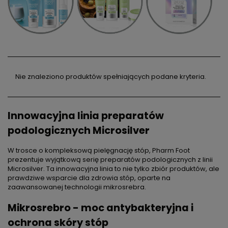
Nie znaleziono produktów spełniających podane kryteria.
Innowacyjna linia preparatów
podologicznych Microsilver
DO KOSZYKA
W trosce o kompleksową pielęgnację stóp, Pharm Foot
prezentuje wyjątkową serię preparatów podologicznych z linii
Microsilver. Ta innowacyjna linia to nie tylko zbiór produktów, ale
prawdziwe wsparcie dla zdrowia stóp, oparte na
zaawansowanej technologii mikrosrebra.
Lakier hybrydowy Victoria Vynn Pure Creamy Hybrid No.
GEL
247 In the Dark 8ml
Mikrosrebro - moc antybakteryjna i
26,25 zł
ochrona skóry stóp
Cena regularna:
35,00 zł