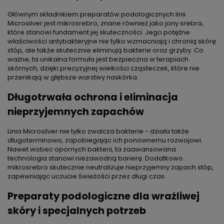
Najniższa cena:
28,00 zł
Głównym składnikiem preparatów podologicznych linii
Microsilver jest mikrosrebro, znane również jako jony srebra,
które stanowi fundament jej skuteczności. Jego potężne
właściwości antybakteryjne nie tylko wzmacniają i chronią skórę
stóp, ale także skutecznie eliminują bakterie oraz grzyby. Co
ważne, ta unikalna formuła jest bezpieczna w terapiach
skórnych, dzięki precyzyjnej wielkości cząsteczek, które nie
przenikają w głębsze warstwy naskórka.
Długotrwała ochrona i eliminacja
nieprzyjemnych zapachów
Linia Microsilver nie tylko zwalcza bakterie - działa także
długoterminowo, zapobiegając ich ponownemu rozwojowi.
Nawet wobec opornych bakterii, ta zaawansowana
technologia stanowi niezawodną barierę. Dodatkowo
mikrosrebro skutecznie neutralizuje nieprzyjemny zapach stóp,
zapewniając uczucie świeżości przez długi czas.
Preparaty podologiczne dla wrażliwej
skóry i specjalnych potrzeb