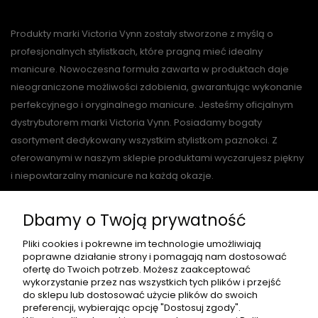
Produkty marki Victoria Vynn zostały stworzone z myślą o
profesjonalnych stylistkach, które pragną mieć idealny
manicure. Nowoczesna formuła zawarta w produktach daje
nieograniczone możliwości zdobienia, gwarantując wykonanie
perfekcyjnego i oryginalnego manicure. Jesteśmy oficjalnym
dystrybutorem marki Victoria Vynn. Posiadamy bogaty
asortyment dedykowany wszystkim stylistkom paznokci. Z
oferowanymi w naszym sklepie produktami wyczarujesz piękny
i niepowtarzalny manicure na każdą okazje.
Dbamy o Twoją prywatność
O NAS
Pliki cookies i pokrewne im technologie umożliwiają
poprawne działanie strony i pomagają nam dostosować
ofertę do Twoich potrzeb. Możesz zaakceptować
wykorzystanie przez nas wszystkich tych plików i przejść
do sklepu lub dostosować użycie plików do swoich
PŁATNOŚCI I DOSTAWA
preferencji, wybierając opcję "Dostosuj zgody".