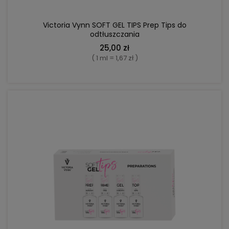
Victoria Vynn SOFT GEL TIPS Prep Tips do
odtłuszczania
25,00 zł
( 1 ml = 1,67 zł )
DO KOSZYKA