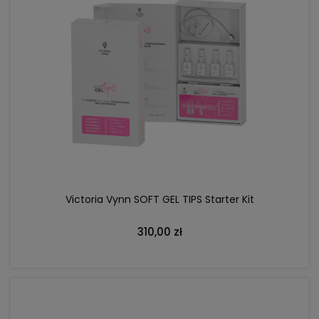
DO KOSZYKA
Victoria Vynn SOFT GEL TIPS Starter Kit
310,00 zł