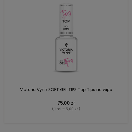
DO KOSZYKA
Victoria Vynn SOFT GEL TIPS Top Tips no wipe
75,00 zł
( 1 ml = 5,00 zł )