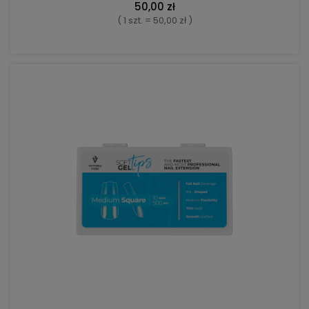
50,00 zł
( 1 szt. = 50,00 zł )
DO KOSZYKA