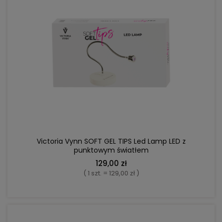
Najniższa cena:
28,00 zł
DO KOSZYKA
Victoria Vynn SOFT GEL TIPS Led Lamp LED z
punktowym światłem
129,00 zł
( 1 szt. = 129,00 zł )