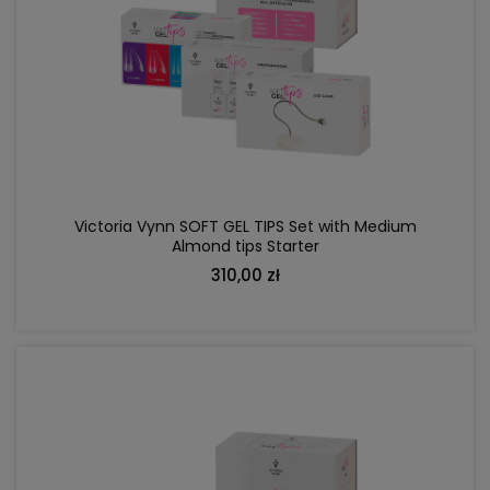
DO KOSZYKA
Victoria Vynn SOFT GEL TIPS Set with Medium
Almond tips Starter
310,00 zł