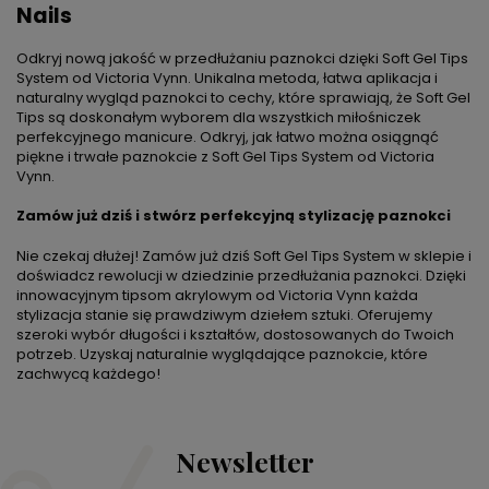
Nails
Odkryj nową jakość w przedłużaniu paznokci dzięki Soft Gel Tips
System od Victoria Vynn. Unikalna metoda, łatwa aplikacja i
naturalny wygląd paznokci to cechy, które sprawiają, że Soft Gel
Tips są doskonałym wyborem dla wszystkich miłośniczek
perfekcyjnego manicure. Odkryj, jak łatwo można osiągnąć
piękne i trwałe paznokcie z Soft Gel Tips System od Victoria
Vynn.
Zamów już dziś i stwórz perfekcyjną stylizację paznokci
Nie czekaj dłużej! Zamów już dziś Soft Gel Tips System w sklepie i
doświadcz rewolucji w dziedzinie przedłużania paznokci. Dzięki
innowacyjnym tipsom akrylowym od Victoria Vynn każda
stylizacja stanie się prawdziwym dziełem sztuki. Oferujemy
szeroki wybór długości i kształtów, dostosowanych do Twoich
potrzeb. Uzyskaj naturalnie wyglądające paznokcie, które
zachwycą każdego!
Newsletter