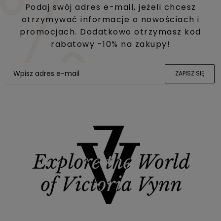
Podaj swój adres e-mail, jeżeli chcesz
otrzymywać informacje o nowościach i
promocjach. Dodatkowo otrzymasz kod
rabatowy -10% na zakupy!
ZAPISZ SIĘ