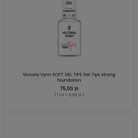
DO KOSZYKA
Victoria Vynn SOFT GEL TIPS Gel Tips strong
foundation
75,00 zł
POWIADOM O DOSTĘPNOŚCI
( 1 ml = 5,00 zł )
GEL POLISH Lakier hybrydowy Dark Emerald 8 ml No 207
PU
Victoria Vynn
26,25 zł
Cena regularna:
35,00 zł