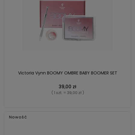
DO KOSZYKA
Victoria Vynn BOOMY OMBRE BABY BOOMER SET
39,00 zł
DO KOSZYKA
( 1 szt. = 39,00 zł )
Lakier hybrydowy Victoria Vynn Gel Polish No. 377
GE
Nowość
Endorfina 8ml
26,25 zł
Cena regularna:
35,00 zł