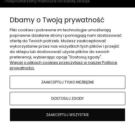
i niepowtarzalny manicure na każdą okazje.
Dbamy o Twoją prywatność
O NAS
Pliki cookies i pokrewne im technologie umożliwiają
poprawne działanie strony i pomagają nam dostosować
ofertę do Twoich potrzeb. Możesz zaakceptować
wykorzystanie przez nas wszystkich tych plików i przejść
PŁATNOŚCI I DOSTAWA
do sklepu lub dostosować użycie plików do swoich
preferencji, wybierając opcję "Dostosuj zgody".
Więcej o plikach cookies przeczytasz w naszej Polityce
prywatności.
INFORMACJE
ZAAKCEPTUJ TYLKO NIEZBĘDNE
MOJE KONTO
DOSTOSUJ ZGODY
ZAAKCEPTUJ WSZYSTKIE