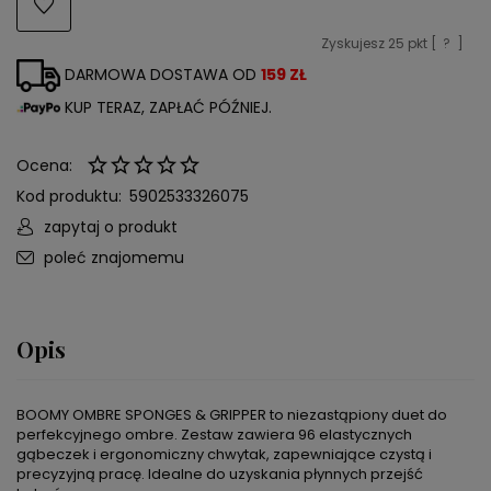
Zyskujesz
25
pkt [
?
]
DARMOWA DOSTAWA OD
159 ZŁ
KUP TERAZ, ZAPŁAĆ PÓŹNIEJ.
Ocena:
Kod produktu:
5902533326075
zapytaj o produkt
poleć znajomemu
Opis
BOOMY OMBRE SPONGES & GRIPPER to niezastąpiony duet do
perfekcyjnego ombre. Zestaw zawiera 96 elastycznych
gąbeczek i ergonomiczny chwytak, zapewniające czystą i
precyzyjną pracę. Idealne do uzyskania płynnych przejść