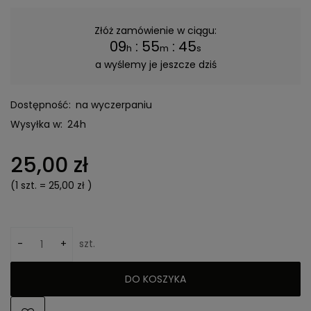
Złóż zamówienie w ciągu:
09
:
55
:
45
h
m
s
a wyślemy je jeszcze dziś
Dostępność:
na wyczerpaniu
Wysyłka w:
24h
25,00 zł
(1
szt.
=
25,00 zł
)
-
+
szt.
DO KOSZYKA