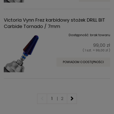
Victoria Vynn Frez karbidowy stożek DRILL BIT
Carbide Tornado / 7mm
Dostępność:
brak towaru
99,00 zł
( 1 szt. = 99,00 zł )
POWIADOM O DOSTĘPNOŚCI
1
|
2