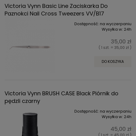
Victoria Vynn Basic Line Zaciskarka Do
Paznokci Nail Cross Tweezers VV/B17
Dostępność:
na wyczerpaniu
Wysyłka w:
24h
35,00 zł
( 1 szt. = 35,00 zł )
DO KOSZYKA
Victoria Vynn BRUSH CASE Black Piórnik do
pędzli czarny
Dostępność:
na wyczerpaniu
Wysyłka w:
24h
45,00 zł
( 1 szt. = 45,00 zł )