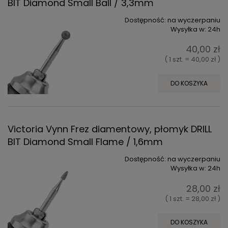
BIT Diamond Small Ball / 3,3mm
Dostępność:
na wyczerpaniu
Wysyłka w:
24h
40,00 zł
( 1 szt. = 40,00 zł )
DO KOSZYKA
Victoria Vynn Frez diamentowy, płomyk DRILL
BIT Diamond Small Flame / 1,6mm
Dostępność:
na wyczerpaniu
Wysyłka w:
24h
28,00 zł
( 1 szt. = 28,00 zł )
DO KOSZYKA