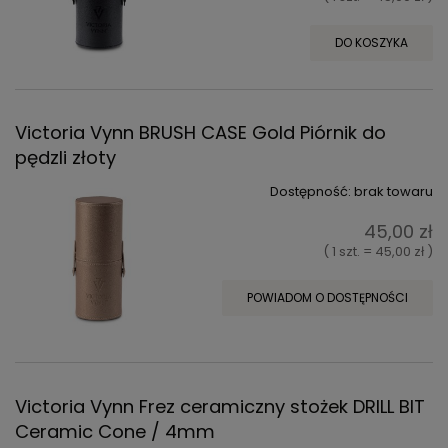
DO KOSZYKA
Victoria Vynn BRUSH CASE Gold Piórnik do
pędzli złoty
Dostępność:
brak towaru
45,00 zł
( 1 szt. = 45,00 zł )
POWIADOM O DOSTĘPNOŚCI
Victoria Vynn Frez ceramiczny stożek DRILL BIT
Ceramic Cone / 4mm