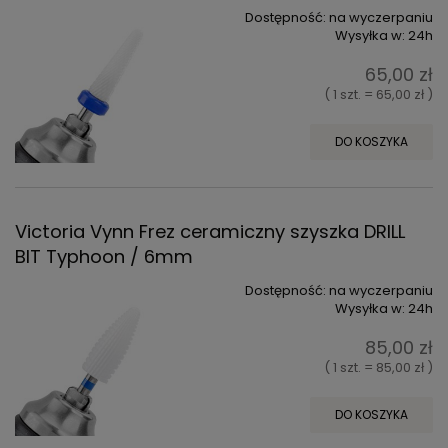
Dostępność:
na wyczerpaniu
Wysyłka w:
24h
65,00 zł
( 1 szt. = 65,00 zł )
DO KOSZYKA
Victoria Vynn Frez ceramiczny szyszka DRILL
BIT Typhoon / 6mm
Dostępność:
na wyczerpaniu
Wysyłka w:
24h
85,00 zł
( 1 szt. = 85,00 zł )
DO KOSZYKA