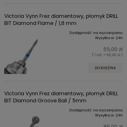
Victoria Vynn Frez diamentowy, płomyk DRILL
BIT Diamond Flame / 1,8 mm
Dostępność:
na wyczerpaniu
Wysyłka w:
24h
55,00 zł
( 1 szt. = 55,00 zł )
DO KOSZYKA
Victoria Vynn Frez diamentowy, płomyk DRILL
BIT Diamond Groove Ball / 5mm
Dostępność:
na wyczerpaniu
Wysyłka w:
24h
85,00 zł