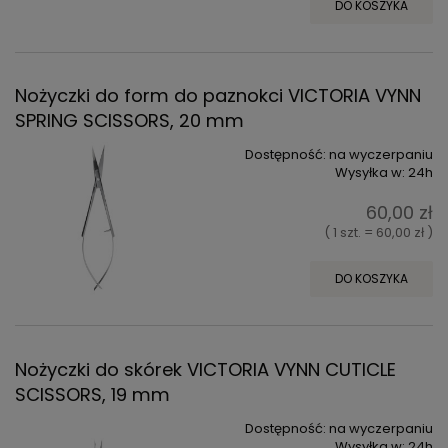
DO KOSZYKA
Nożyczki do form do paznokci VICTORIA VYNN
SPRING SCISSORS, 20 mm
Dostępność:
na wyczerpaniu
Wysyłka w:
24h
60,00 zł
( 1 szt. = 60,00 zł )
DO KOSZYKA
Nożyczki do skórek VICTORIA VYNN CUTICLE
SCISSORS, 19 mm
Dostępność:
na wyczerpaniu
Wysyłka w:
24h