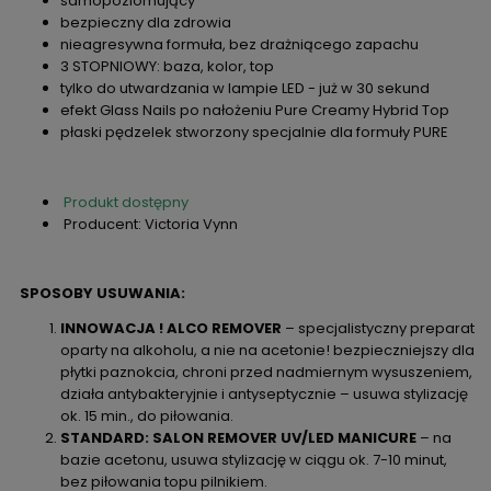
samopoziomujący
bezpieczny dla zdrowia
nieagresywna formuła, bez drażniącego zapachu
3 STOPNIOWY: baza, kolor, top
tylko do utwardzania w lampie LED - już w 30 sekund
efekt Glass Nails po nałożeniu Pure Creamy Hybrid Top
płaski pędzelek stworzony specjalnie dla formuły PURE
Produkt dostępny
Producent: Victoria Vynn
SPOSOBY USUWANIA:
INNOWACJA ! ALCO REMOVER
– specjalistyczny preparat
oparty na alkoholu, a nie na acetonie! bezpieczniejszy dla
płytki paznokcia, chroni przed nadmiernym wysuszeniem,
działa antybakteryjnie i antyseptycznie – usuwa stylizację
ok. 15 min., do piłowania.
STANDARD: SALON REMOVER UV/LED MANICURE
– na
bazie acetonu, usuwa stylizację w ciągu ok. 7-10 minut,
bez piłowania topu pilnikiem.