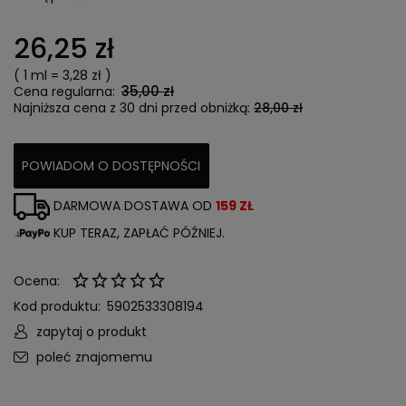
26,25 zł
( 1
ml
=
3,28 zł
)
35,00 zł
Cena regularna:
Najniższa cena z 30 dni przed obniżką:
28,00 zł
POWIADOM O DOSTĘPNOŚCI
DARMOWA DOSTAWA OD
159 ZŁ
KUP TERAZ, ZAPŁAĆ PÓŹNIEJ.
Ocena:
Kod produktu:
5902533308194
zapytaj o produkt
poleć znajomemu