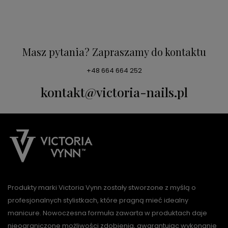
Masz pytania? Zapraszamy do kontaktu
+48 664 664 252
kontakt@victoria-nails.pl
Produkty marki Victoria Vynn zostały stworzone z myślą o
profesjonalnych stylistkach, które pragną mieć idealny
manicure. Nowoczesna formuła zawarta w produktach daje
nieograniczone możliwości zdobienia, gwarantując wykonanie