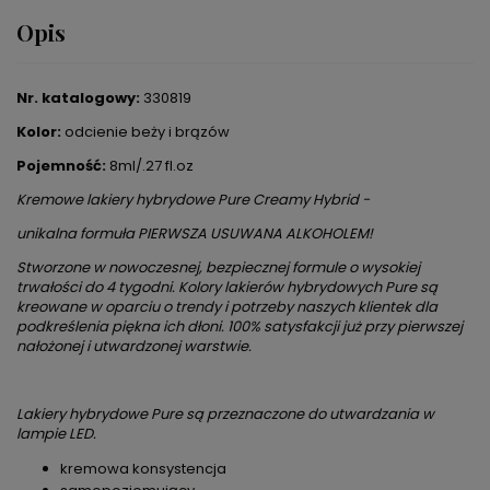
Opis
Nr. katalogowy:
330819
Kolor:
odcienie beży i brązów
Pojemność:
8ml/.27 fl.oz
Kremowe lakiery hybrydowe Pure Creamy Hybrid -
unikalna formuła PIERWSZA USUWANA ALKOHOLEM!
Stworzone w nowoczesnej, bezpiecznej formule o wysokiej
trwałości do 4 tygodni. Kolory lakierów hybrydowych Pure są
kreowane w oparciu o trendy i potrzeby naszych klientek dla
podkreślenia piękna ich dłoni. 100% satysfakcji już przy pierwszej
nałożonej i utwardzonej warstwie.
Lakiery hybrydowe Pure są przeznaczone do utwardzania w
lampie LED.
kremowa konsystencja