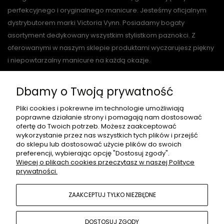
perfekcyjnego i oryginalnego manicure. Jesteśmy oficjalnym
dystrybutorem marki Victoria Vynn. Posiadamy bogaty
asortyment dedykowany wszystkim stylistkom paznokci. Z
oferowanymi w naszym sklepie produktami wyczarujesz piękny
i niepowtarzalny manicure na każdą okazje.
Dbamy o Twoją prywatność
O NAS
Pliki cookies i pokrewne im technologie umożliwiają
poprawne działanie strony i pomagają nam dostosować
ofertę do Twoich potrzeb. Możesz zaakceptować
wykorzystanie przez nas wszystkich tych plików i przejść
do sklepu lub dostosować użycie plików do swoich
PŁATNOŚCI I DOSTAWA
preferencji, wybierając opcję "Dostosuj zgody".
Więcej o plikach cookies przeczytasz w naszej Polityce
prywatności.
INFORMACJE
ZAAKCEPTUJ TYLKO NIEZBĘDNE
MOJE KONTO
DOSTOSUJ ZGODY