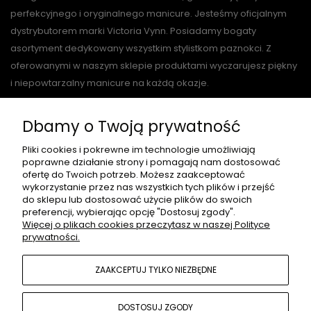
perfekcyjnego i oryginalnego manicure. Jesteśmy oficjalnym
dystrybutorem marki Victoria Vynn. Posiadamy bogaty
asortyment dedykowany wszystkim stylistkom paznokci. Z
oferowanymi w naszym sklepie produktami wyczarujesz piękny
i niepowtarzalny manicure na każdą okazje.
Dbamy o Twoją prywatność
O NAS
Pliki cookies i pokrewne im technologie umożliwiają
poprawne działanie strony i pomagają nam dostosować
ofertę do Twoich potrzeb. Możesz zaakceptować
wykorzystanie przez nas wszystkich tych plików i przejść
PŁATNOŚCI I DOSTAWA
do sklepu lub dostosować użycie plików do swoich
preferencji, wybierając opcję "Dostosuj zgody".
Więcej o plikach cookies przeczytasz w naszej Polityce
prywatności.
INFORMACJE
ZAAKCEPTUJ TYLKO NIEZBĘDNE
MOJE KONTO
DOSTOSUJ ZGODY