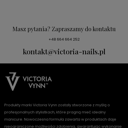
Masz pytania? Zapraszamy do kontaktu
+48 664 664 252
kontakt@victoria-nails.pl
Produkty marki Victoria Vynn zostały stworzone z myślą o
profesjonalnych stylistkach, które pragną mieć idealny
manicure. Nowoczesna formuła zawarta w produktach daje
nieograniczone możliwości zdobienia, gwarantując wykonanie