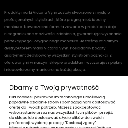
Produkty marki Victoria Vynn zostały stworzone z myślą o
profesjonalnych stylistkach, które pragną mieć idealny
manicure. Nowoczesna formuła zawarta w produktach daje
nieograniczone możliwości zdobienia, gwarantując wykonanie
perfekcyjnego i oryginalnego manicure. Jesteśmy oficjalnym
dystrybutorem marki Victoria Vynn. Posiadamy bogaty
asortyment dedykowany wszystkim stylistkom paznokci. Z
oferowanymi w naszym sklepie produktami wyczarujesz piękny
i niepowtarzalny manicure na każdą okazje.
Dbamy o Twoją prywatność
O NAS
Pliki cookies i pokrewne im technologie umożliwiają
poprawne działanie strony i pomagają nam dostosować
ofertę do Twoich potrzeb. Możesz zaakceptować
wykorzystanie przez nas wszystkich tych plików i przejść
do sklepu lub dostosować użycie plików do swoich
PŁATNOŚCI I DOSTAWA
preferencji, wybierając opcję "Dostosuj zgody".
Więcej o plikach cookies przeczytasz w naszej Polityce