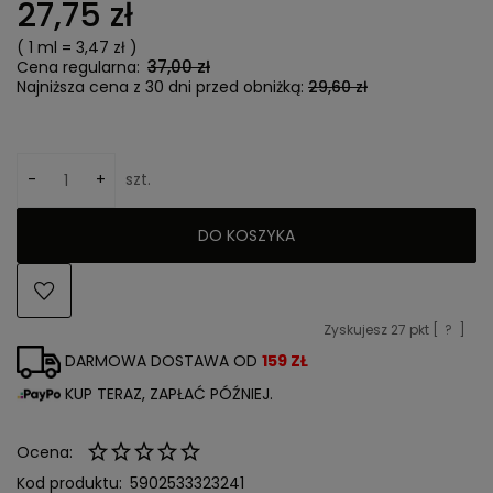
27,75 zł
( 1
ml
=
3,47 zł
)
37,00 zł
Cena regularna:
Najniższa cena z 30 dni przed obniżką:
29,60 zł
-
+
szt.
DO KOSZYKA
Zyskujesz
27
pkt [
?
]
DARMOWA DOSTAWA OD
159 ZŁ
KUP TERAZ, ZAPŁAĆ PÓŹNIEJ.
Ocena:
Kod produktu:
5902533323241