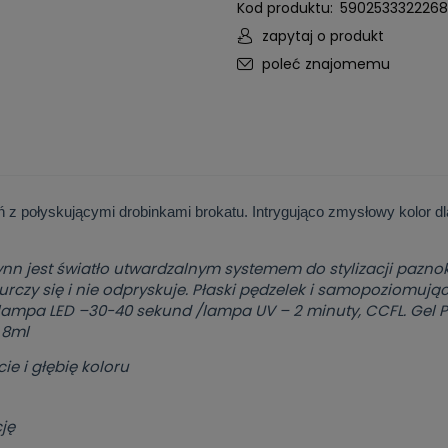
Kod produktu:
5902533322268
zapytaj o produkt
poleć znajomemu
 połyskującymi drobinkami brokatu. Intrygująco zmysłowy kolor dla
Vynn jest światło utwardzalnym systemem do stylizacji pazno
urczy się i nie odpryskuje. Płaski pędzelek i samopoziomuj
lampa LED –30-40 sekund /lampa UV – 2 minuty, CCFL. Gel 
 8ml
ie i głębię koloru
ję