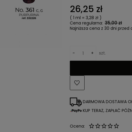
26,25 zł
( 1
ml
=
3,28 zł
)
35,00 zł
Cena regularna:
Najniższa cena z 30 dni przed 
-
+
szt.
DARMOWA DOSTAWA 
KUP TERAZ, ZAPŁAĆ PÓŹNI
Ocena: