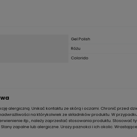
Gel Polish
Różu
Colorido
stwa
ję alergiczną. Unikać kontaktu ze skórą i oczami. Chronić przed dz
dwrażliwości na którykolwiek ze składników produktu. W przypadku 
erwienienie itp., należy zaprzestać stosowania produktu. Stosować ty
tany zapalne lub alergiczne. Urazy paznokci i ich okolic. Wrastając