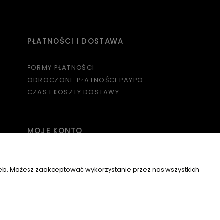
PŁATNOŚCI I DOSTAWA
FORMY PŁATNOŚCI
ODROCZONE PŁATNOŚCI PAYPO
CZAS I KOSZTY DOSTAWY
MOJE KONTO
TWOJE ZAMÓWIENIA
USTAWIENIA KONTA
zeb. Możesz zaakceptować wykorzystanie przez nas wszystkich
I
PRZECHOWALNIA
ART