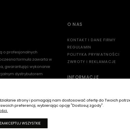
O NAS
KONTAKT I DANE FIRMY
REGULAMIN
lą o profesjonalnych
POLITYKA PRYWATNOŚCI
owoczesna formuła zawarta w
ZWROTY I REKLAMACJE
ia, gwarantując wykonanie
icjalnym dystrybutorem
INFORMACJE
dedykowany wszystkim
e produktami wyczarujesz
WZORNIKI
PROGRAM LOJALNOŚCIOWY
 działanie strony i pomagają nam dostosować ofertę do Twoich potr
 swoich preferencji, wybierając opcję "Dostosuj zgody".
PROGRAM SALON PARTNERSK
ości.
SKŁADY INCI PRODUKTÓW
KATALOG 2022 & COLOR CH
ZAAKCEPTUJ WSZYSTKIE