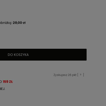
obniżką:
28,00 zł
DO KOSZYKA
Zyskujesz
26
pkt [
?
]
OD
159 ZŁ
EJ.