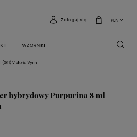
Zaloguj się
AKT
WZORNIKI
 (361) Victoria Vynn
r hybrydowy Purpurina 8 ml
n