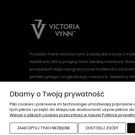
Produkty marki Victoria Vynn zostały stworzone z myś
stylistkach, które pragną mieć idealny manicure. N
produktach daje nieograniczone możliwości zdobien
perfekcyjnego i oryginalnego manicure. Jesteśmy of
marki Victoria Vynn. Posiadamy bogaty asortyment 
stylistkom paznokci. Z oferowanymi w naszym sklepi
Dbamy o Twoją prywatność
piękny i niepowtarzalny manicure na każdą okazje.
Pliki cookies i pokrewne im technologie umożliwiają poprawne
tych plików i przejść do sklepu lub dostosować użycie plików do
Więcej o plikach cookies przeczytasz w naszej Polityce prywatn
ZAAKCEPTUJ TYLKO NIEZBĘDNE
DOSTOSUJ ZGODY