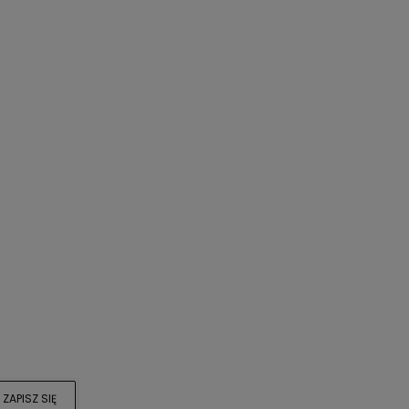
ć
o
ZAPISZ SIĘ