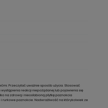
iećmi. Przeczytać uważnie sposób użycia. Stosować
wystąpienia reakcji niepożądanej lub pojawienia się
lko na zdrową i nieosłabioną płytkę paznokcia
e i rurkowe paznokcie. Nadwrażliwość na którykolwiek ze