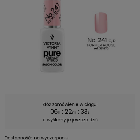
Złóż zamówienie w ciągu:
06
:
22
:
33
h
m
s
a wyślemy je jeszcze dziś
Dostępność:
na wyczerpaniu