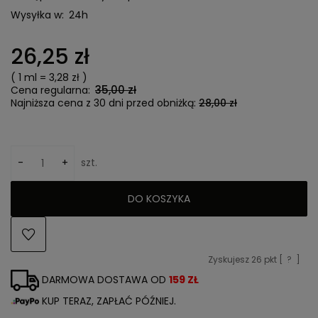
Wysyłka w:
24h
26,25 zł
( 1
ml
=
3,28 zł
)
35,00 zł
Cena regularna:
Najniższa cena z 30 dni przed obniżką:
28,00 zł
-
+
szt.
DO KOSZYKA
Zyskujesz
26
pkt [
?
]
DARMOWA DOSTAWA OD
159 ZŁ
KUP TERAZ, ZAPŁAĆ PÓŹNIEJ.