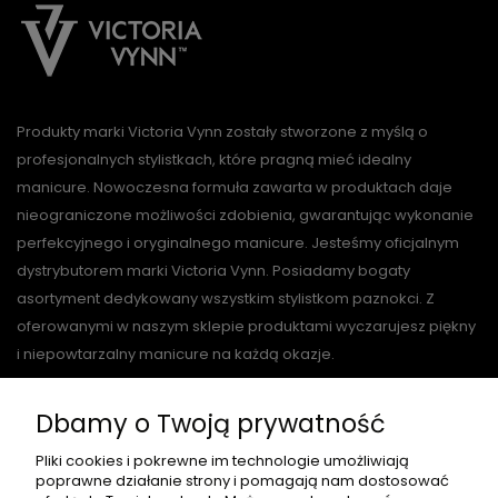
Produkty marki Victoria Vynn zostały stworzone z myślą o
profesjonalnych stylistkach, które pragną mieć idealny
manicure. Nowoczesna formuła zawarta w produktach daje
nieograniczone możliwości zdobienia, gwarantując wykonanie
perfekcyjnego i oryginalnego manicure. Jesteśmy oficjalnym
dystrybutorem marki Victoria Vynn. Posiadamy bogaty
asortyment dedykowany wszystkim stylistkom paznokci. Z
oferowanymi w naszym sklepie produktami wyczarujesz piękny
i niepowtarzalny manicure na każdą okazje.
Dbamy o Twoją prywatność
O NAS
Pliki cookies i pokrewne im technologie umożliwiają
poprawne działanie strony i pomagają nam dostosować