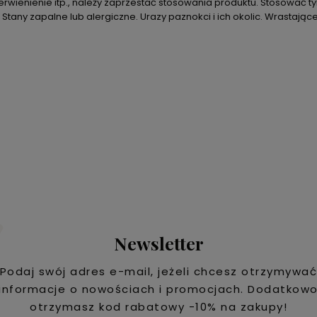
erwienienie itp., należy zaprzestać stosowania produktu. Stosować ty
tany zapalne lub alergiczne. Urazy paznokci i ich okolic. Wrastając
Newsletter
Podaj swój adres e-mail, jeżeli chcesz otrzymywa
informacje o nowościach i promocjach. Dodatkow
otrzymasz kod rabatowy -10% na zakupy!