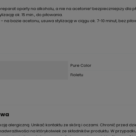
preparat oparty na alkoholu, a nie na acetonie! bezpieczniejszy dla
lizację ok. 15 min., do piłowania.
– na bazie acetonu, usuwa stylizację w ciągu ok. 7-10 minut, bez piło
Pure Color
Fioletu
stwa
ję alergiczną. Unikać kontaktu ze skórą i oczami. Chronić przed dz
dwrażliwości na którykolwiek ze składników produktu. W przypadku 