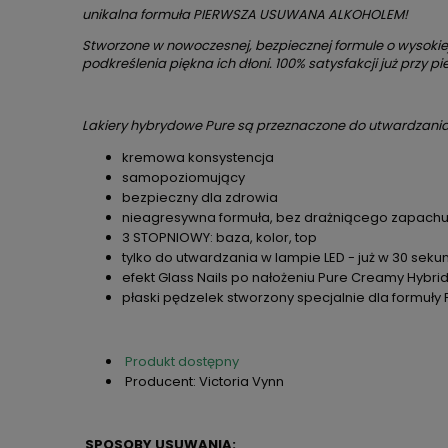
unikalna formuła PIERWSZA USUWANA ALKOHOLEM!
Stworzone w nowoczesnej, bezpiecznej formule o wysokiej
podkreślenia piękna ich dłoni. 100% satysfakcji już przy p
Lakiery hybrydowe Pure są przeznaczone do utwardzania
kremowa konsystencja
samopoziomujący
bezpieczny dla zdrowia
nieagresywna formuła, bez drażniącego zapach
3 STOPNIOWY: baza, kolor, top
tylko do utwardzania w lampie LED - już w 30 seku
efekt Glass Nails po nałożeniu Pure Creamy Hybri
płaski pędzelek stworzony specjalnie dla formuły
Produkt dostępny
Producent: Victoria Vynn
SPOSOBY USUWANIA: