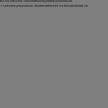
lko na zdrową i nieosłabioną płytkę paznokcia
e i rurkowe paznokcie. Nadwrażliwość na którykolwiek ze
ć
o