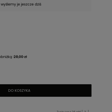
 wyślemy je jeszcze dziś
obniżką:
28,00 zł
DO KOSZYKA
Zyskujesz
26
pkt [
?
]