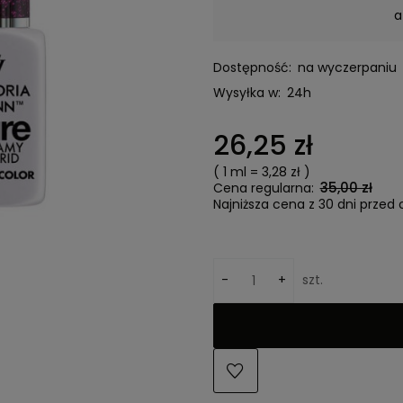
a
Dostępność:
na wyczerpaniu
Wysyłka w:
24h
26,25 zł
( 1
ml
=
3,28 zł
)
35,00 zł
Cena regularna:
Najniższa cena z 30 dni przed 
-
+
szt.