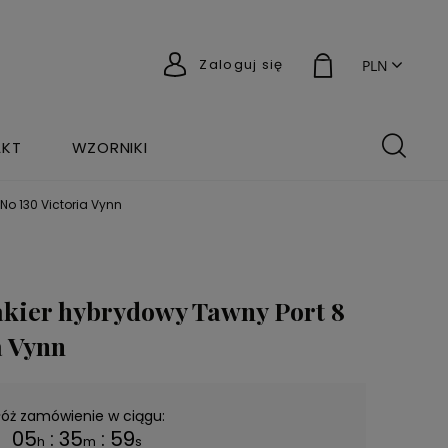
Zaloguj się
AKT
WZORNIKI
No 130 Victoria Vynn
ier hybrydowy Tawny Port 8
a Vynn
łóż zamówienie w ciągu:
05
:
35
:
59
h
m
s