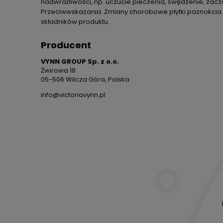
nadwrażliwości, np. uczucie pieczenia, swędzenie, zacz
Przeciwwskazania: Zmiany chorobowe płytki paznokcia. S
składników produktu.
Producent
VYNN GROUP Sp. z o.o.
Żwirowa 18
05-506 Wilcza Góra, Polska
info@victoriavynn.pl