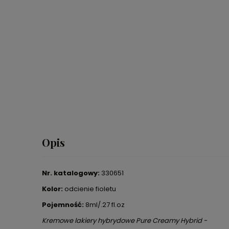
Opis
Nr. katalogowy:
330651
Kolor:
odcienie fioletu
Pojemność:
8ml/.27 fl.oz
Kremowe lakiery hybrydowe Pure Creamy Hybrid -