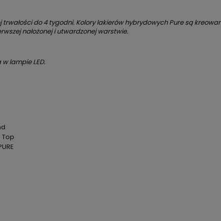
 trwałości do 4 tygodni. Kolory lakierów hybrydowych Pure są kreowane
ierwszej nałożonej i utwardzonej warstwie.
 w lampie LED.
u
nd
d Top
 PURE