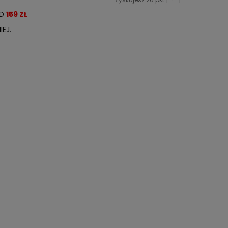
OD
159 ZŁ
EJ.