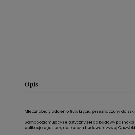
Opis
Mlecznobiały odcień o 80% kryciu, przeznaczony do szkie
Samopoziomujący i elastyczny żel do budowy paznokci na
aplikacja pędzlem, doskonała budowa krzywej C, szybki