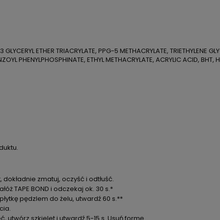
3 GLYCERYL ETHER TRIACRYLATE, PPG-5 METHACRYLATE, TRIETHYLENE G
ZOYL PHENYLPHOSPHINATE, ETHYL METHACRYLATE, ACRYLIC ACID, BHT, H
duktu.
, dokładnie zmatuj, oczyść i odtłuść.
nałóż TAPE BOND i odczekaj ok. 30 s.*
 płytkę pędzlem do żelu, utwardź 60 s.**
cia.
ć, utwórz szkielet i utwardź 5-15 s. Usuń formę.