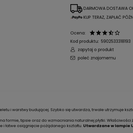
DARMOWA DOSTAWA 
KUP TERAZ, ZAPŁAĆ PÓŹNI
Ocena:
Kod produktu:
5902533318193
zapytaj o produkt
poleć znajomemu
letu i warstwy budującej. Szybko się utwardza, trwale utrzymuje ksz
 formie, tipsie oraz do wzmacniania naturalnej płytki. Właściwości
e i łatwe osiągnięcie pożądanego kształtu.
Utwardzane w lampie UV