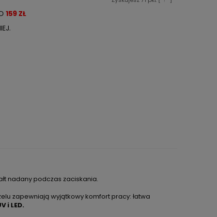
OD
159 ZŁ
EJ.
tałt nadany podczas zaciskania.
 żelu zapewniają wyjątkowy komfort pracy: łatwa
 i LED.