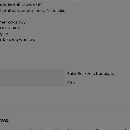
aj kształt. Utwardź 60 s.
 pilnikiem, zmatuj, oczyść i odtłuść.
rimer kwasowy.
BOOST BASE.
łytkę.
ardź każdą warstwę.
Build Gel - żele budujące
50 ml
stwa