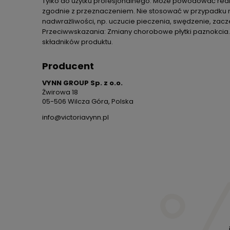
Tylko do użytku profesjonalnego. Może powodować reakc
zgodnie z przeznaczeniem. Nie stosować w przypadku na
nadwrażliwości, np. uczucie pieczenia, swędzenie, zacz
Przeciwwskazania: Zmiany chorobowe płytki paznokcia. S
składników produktu.
Producent
VYNN GROUP Sp. z o.o.
Żwirowa 18
05-506 Wilcza Góra, Polska
info@victoriavynn.pl