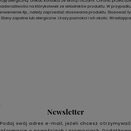
ję alergiczną. Unikać kontaktu ze skórą i oczami. Chronić przed dz
dwrażliwości na którykolwiek ze składników produktu. W przypadku 
erwienienie itp., należy zaprzestać stosowania produktu. Stosować ty
tany zapalne lub alergiczne. Urazy paznokci i ich okolic. Wrastając
Newsletter
Podaj swój adres e-mail, jeżeli chcesz otrzymywa
informacje o nowościach i promocjach. Dodatkow