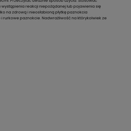
iećmi. Przeczytać uważnie sposób użycia. Stosować
wystąpienia reakcji niepożądanej lub pojawienia się
lko na zdrową i nieosłabioną płytkę paznokcia
e i rurkowe paznokcie. Nadwrażliwość na którykolwiek ze
ć
o