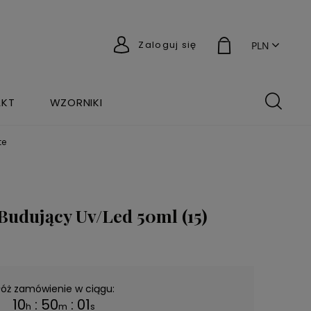
Zaloguj się
AKT
WZORNIKI
te
 Budujący Uv/Led 50ml (15)
łóż zamówienie w ciągu:
10
:
50
:
01
h
m
s