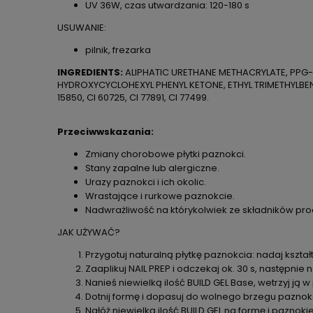
UV 36W, czas utwardzania: 120-180 s
USUWANIE:
pilnik, frezarka
INGREDIENTS:
ALIPHATIC URETHANE METHACRYLATE, PPG-
HYDROXYCYCLOHEXYL PHENYL KETONE, ETHYL TRIMETHYLBEN
15850, CI 60725, CI 77891, CI 77499.
Przeciwwskazania:
Zmiany chorobowe płytki paznokci.
Stany zapalne lub alergiczne.
Urazy paznokci i ich okolic.
Wrastające i rurkowe paznokcie.
Nadwrażliwość na którykolwiek ze składników pro
JAK UŻYWAĆ?
Przygotuj naturalną płytkę paznokcia: nadaj kształt
Zaaplikuj NAIL PREP i odczekaj ok. 30 s, następnie 
Nanieś niewielką ilość BUILD GEL Base, wetrzyj ją w
Dotnij formę i dopasuj do wolnego brzegu paznok
Nałóż niewielką ilość BUILD GEL na formę i paznokie