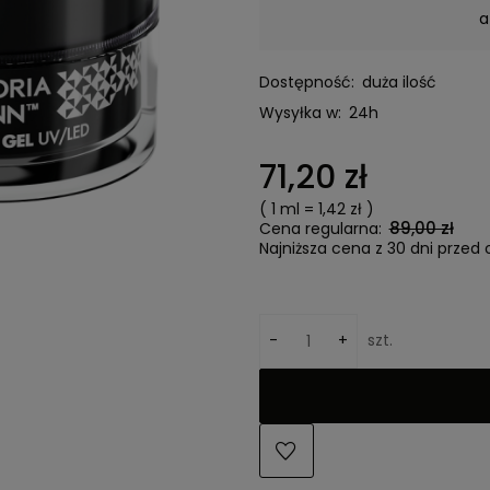
a
Dostępność:
duża ilość
Wysyłka w:
24h
71,20 zł
( 1
ml
=
1,42 zł
)
89,00 zł
Cena regularna:
Najniższa cena z 30 dni przed 
-
+
szt.