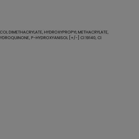
LYCOL DIMETHACRYLATE, HYDROXYPROPYL METHACRYLATE,
YDROQUINONE, P-HYDROXYANISOL [+/-] CI 19140, CI