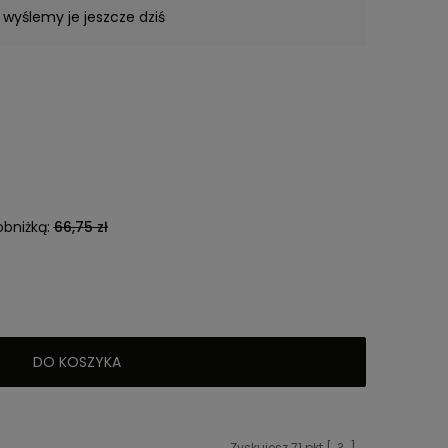
 wyślemy je jeszcze dziś
obniżką:
66,75 zł
DO KOSZYKA
Zyskujesz
71
pkt [
?
]