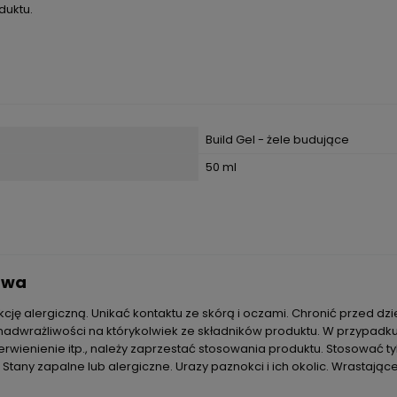
duktu.
Build Gel - żele budujące
50 ml
stwa
ję alergiczną. Unikać kontaktu ze skórą i oczami. Chronić przed dz
dwrażliwości na którykolwiek ze składników produktu. W przypadku 
erwienienie itp., należy zaprzestać stosowania produktu. Stosować ty
tany zapalne lub alergiczne. Urazy paznokci i ich okolic. Wrastając