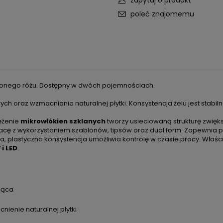
zapytaj o produkt
poleć znajomemu
ielonego różu. Dostępny w dwóch pojemnościach.
ych oraz wzmacniania naturalnej płytki. Konsystencja żelu jest stab
ężenie
mikrowłókien szklanych
tworzy usieciowaną strukturę zwięks
pracę z wykorzystaniem szablonów, tipsów oraz dual form. Zapewnia
na, plastyczna konsystencja umożliwia kontrolę w czasie pracy. Właśc
i LED
.
jąca
ienie naturalnej płytki