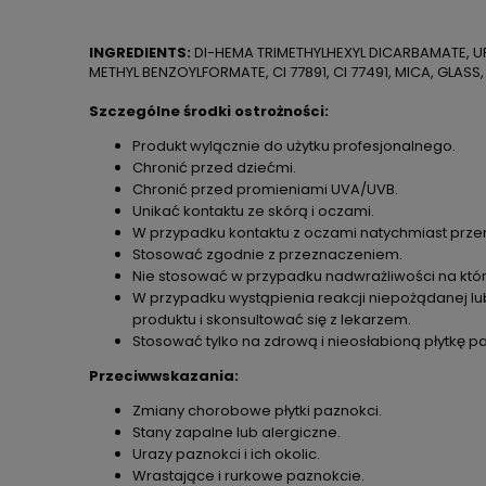
INGREDIENTS:
DI-HEMA TRIMETHYLHEXYL DICARBAMATE, UR
METHYL BENZOYLFORMATE, CI 77891, CI 77491, MICA, GLASS,
Szczególne środki ostrożności:
Produkt wylącznie do użytku profesjonalnego.
Chronić przed dziećmi.
Chronić przed promieniami UVA/UVB.
Unikać kontaktu ze skórą i oczami.
W przypadku kontaktu z oczami natychmiast przem
Stosować zgodnie z przeznaczeniem.
Nie stosować w przypadku nadwrażliwości na któr
W przypadku wystąpienia reakcji niepożądanej lub
produktu i skonsultować się z lekarzem.
Stosować tylko na zdrową i nieosłabioną płytkę p
Przeciwwskazania:
Zmiany chorobowe płytki paznokci.
Stany zapalne lub alergiczne.
Urazy paznokci i ich okolic.
Wrastające i rurkowe paznokcie.