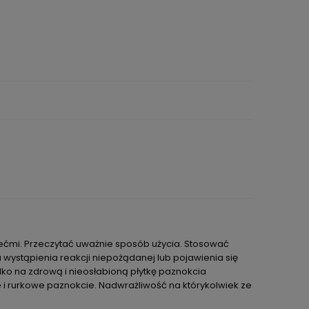
iećmi. Przeczytać uważnie sposób użycia. Stosować
wystąpienia reakcji niepożądanej lub pojawienia się
lko na zdrową i nieosłabioną płytkę paznokcia
e i rurkowe paznokcie. Nadwrażliwość na którykolwiek ze