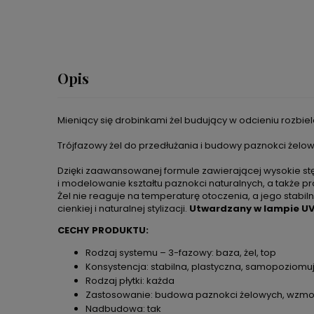
Opis
Mieniący się drobinkami żel budujący w odcieniu rozb
Trójfazowy żel do przedłużania i budowy paznokci żelow
Dzięki zaawansowanej formule zawierającej wysokie st
i modelowanie kształtu paznokci naturalnych, a także 
Żel nie reaguje na temperaturę otoczenia, a jego stabil
cienkiej i naturalnej stylizacji.
Utwardzany w lampie UV 
CECHY PRODUKTU:
Rodzaj systemu – 3-fazowy: baza, żel, top
Konsystencja: stabilna, plastyczna, samopoziomu
Rodzaj płytki: każda
Zastosowanie: budowa paznokci żelowych, wzmocn
Nadbudowa: tak