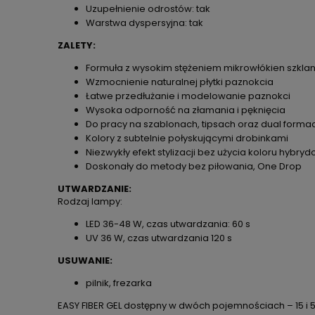
Uzupełnienie odrostów: tak
Warstwa dyspersyjna: tak
ZALETY:
Formuła z wysokim stężeniem mikrowłókien szklany
Wzmocnienie naturalnej płytki paznokcia
Łatwe przedłużanie i modelowanie paznokci
Wysoka odporność na złamania i pęknięcia
Do pracy na szablonach, tipsach oraz dual forma
Kolory z subtelnie połyskującymi drobinkami
Niezwykły efekt stylizacji bez użycia koloru hybr
Doskonały do metody bez piłowania, One Drop
UTWARDZANIE:
Rodzaj lampy:
LED 36-48 W, czas utwardzania: 60 s
UV 36 W, czas utwardzania 120 s
USUWANIE:
pilnik, frezarka
EASY FIBER GEL dostępny w dwóch pojemnościach – 15 i 5