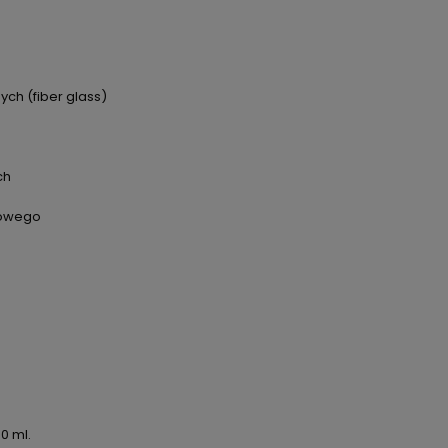
ch (fiber glass)
ch
ydowego
0 ml.