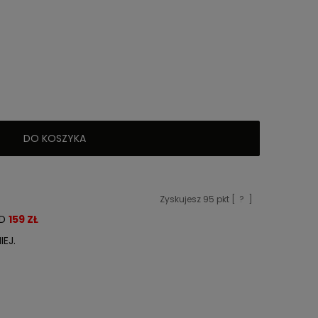
DO KOSZYKA
Zyskujesz
95
pkt [
?
]
OD
159 ZŁ
EJ.