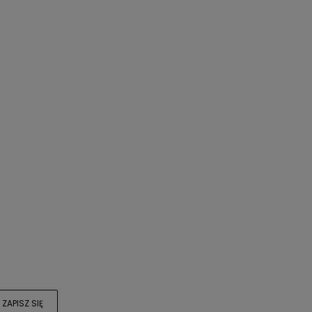
ć
o
ZAPISZ SIĘ