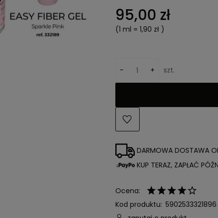
95,00 zł
(1
ml
=
1,90 zł
)
-
+
szt.
DARMOWA DOSTAWA 
KUP TERAZ, ZAPŁAĆ PÓŹNI
Ocena:
Kod produktu:
5902533321896